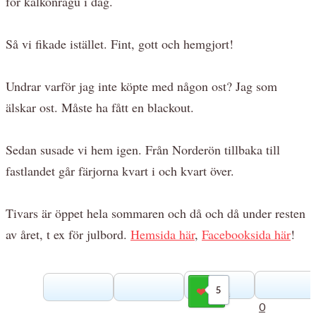
för kalkonragu i dag.
Så vi fikade istället. Fint, gott och hemgjort!
Undrar varför jag inte köpte med någon ost? Jag som
älskar ost. Måste ha fått en blackout.
Sedan susade vi hem igen. Från Norderön tillbaka till
fastlandet går färjorna kvart i och kvart över.
Tivars är öppet hela sommaren och då och då under resten
av året, t ex för julbord.
Hemsida här
,
Facebooksida här
!
5
Gilla
0