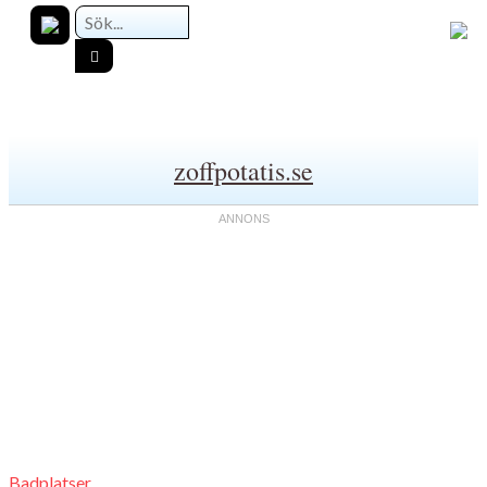
zoffpotatis.se
Badplatser