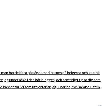
att man borde hitta på något med barnen på helgerna och inte bli
te jag undersöka i den här bloggen, och samtidigt tipsa dig som
känner till. Vi som utflyktar är jag, Charina, min sambo Patrik,