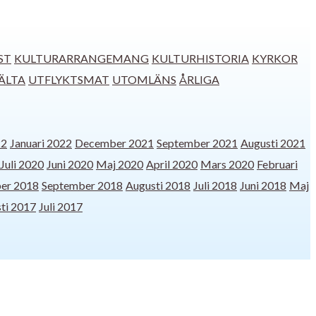
ST
KULTURARRANGEMANG
KULTURHISTORIA
KYRKOR
ÄLTA
UTFLYKTSMAT
UTOMLÄNS
ÅRLIGA
22
Januari 2022
December 2021
September 2021
Augusti 2021
Juli 2020
Juni 2020
Maj 2020
April 2020
Mars 2020
Februari
er 2018
September 2018
Augusti 2018
Juli 2018
Juni 2018
Maj
ti 2017
Juli 2017