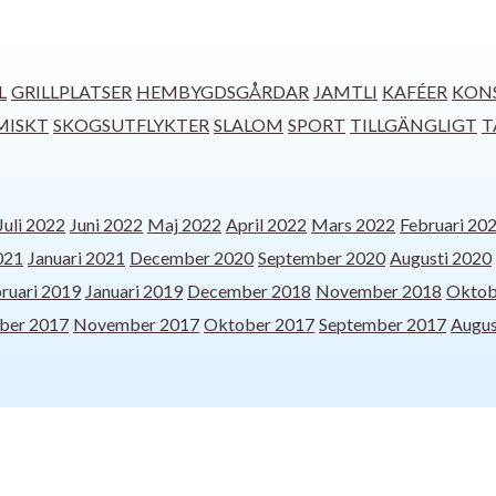
L
GRILLPLATSER
HEMBYGDSGÅRDAR
JAMTLI
KAFÉER
KON
MISKT
SKOGSUTFLYKTER
SLALOM
SPORT
TILLGÄNGLIGT
T
Juli 2022
Juni 2022
Maj 2022
April 2022
Mars 2022
Februari 20
021
Januari 2021
December 2020
September 2020
Augusti 2020
ruari 2019
Januari 2019
December 2018
November 2018
Oktob
ber 2017
November 2017
Oktober 2017
September 2017
Augus