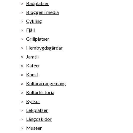
Badplatser
Bloggen i media
Cykling
Fjäll
Grillplatser
Hembygdsgårdar
Jamtli
Kaféer
Konst
Kulturarrangemang
Kulturhistoria
Kyrkor
Lekplatser
Längdskidor
Museer