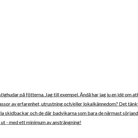
 stighudar på fötterna. Jag till exempel. Ändå har jag ju en idé om 
assor av erfarenhet, utrustning och/eller lokalkännedom? Det tänk
nälla skidbackar och de där badvikarna som bara de närmast sörjande 
s ut - med ett minimum av ansträngning!