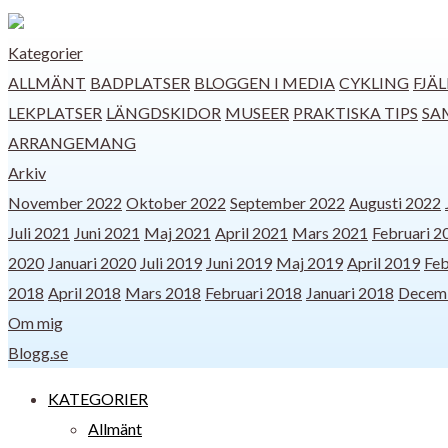
Kategorier
ALLMÄNT
BADPLATSER
BLOGGEN I MEDIA
CYKLING
FJÄL
LEKPLATSER
LÄNGDSKIDOR
MUSEER
PRAKTISKA TIPS
SA
ARRANGEMANG
Arkiv
November 2022
Oktober 2022
September 2022
Augusti 2022
Juli 2021
Juni 2021
Maj 2021
April 2021
Mars 2021
Februari 2
2020
Januari 2020
Juli 2019
Juni 2019
Maj 2019
April 2019
Feb
2018
April 2018
Mars 2018
Februari 2018
Januari 2018
Decem
Om mig
Blogg.se
KATEGORIER
Allmänt