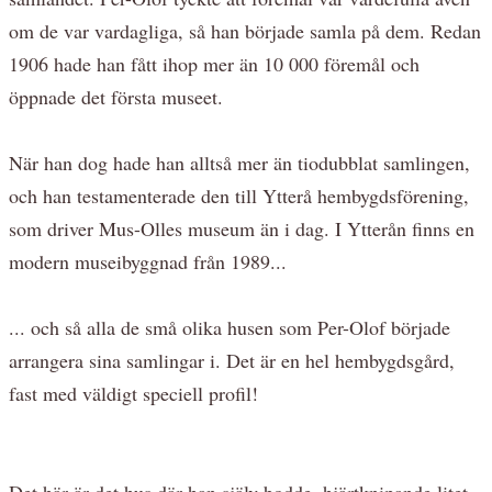
om de var vardagliga, så han började samla på dem. Redan
1906 hade han fått ihop mer än 10 000 föremål och
öppnade det första museet.
När han dog hade han alltså mer än tiodubblat samlingen,
och han testamenterade den till Ytterå hembygdsförening,
som driver Mus-Olles museum än i dag. I Ytterån finns en
modern museibyggnad från 1989...
... och så alla de små olika husen som Per-Olof började
arrangera sina samlingar i. Det är en hel hembygdsgård,
fast med väldigt speciell profil!
Det här är det hus där han själv bodde, hjärtknipande litet.