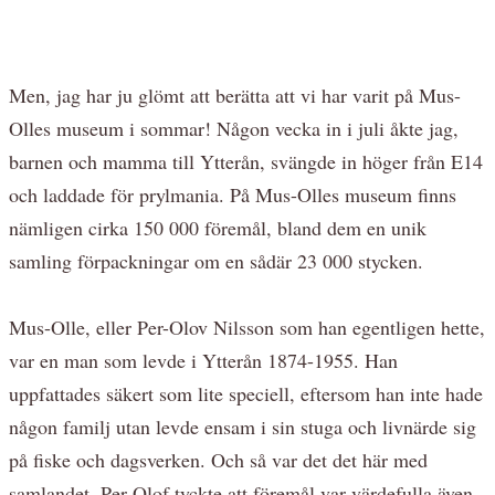
Men, jag har ju glömt att berätta att vi har varit på Mus-
Olles museum i sommar! Någon vecka in i juli åkte jag,
barnen och mamma till Ytterån, svängde in höger från E14
och laddade för prylmania. På Mus-Olles museum finns
nämligen cirka 150 000 föremål, bland dem en unik
samling förpackningar om en sådär 23 000 stycken.
Mus-Olle, eller Per-Olov Nilsson som han egentligen hette,
var en man som levde i Ytterån 1874-1955. Han
uppfattades säkert som lite speciell, eftersom han inte hade
någon familj utan levde ensam i sin stuga och livnärde sig
på fiske och dagsverken. Och så var det det här med
samlandet. Per-Olof tyckte att föremål var värdefulla även