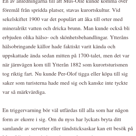
En av anledningarna till att Mus-Olle kunde komma över
föremål från spridda platser, stavas kurortskultur. Vid
sekelskiftet 1900 var det populärt att åka till orter med
mineralrikt vatten och dricka brunn. Man kunde också bli
erbjuden olika hälso- och skönhetsbehandlingar. Ytteråns
hälsobringande källor hade faktiskt varit kända och
uppskattade ända sedan mitten på 1700-talet, men det var
när järnvägen kom till Ytterån 1882 som kurortsturismen
tog riktig fart. Nu kunde Per-Olof tigga eller köpa till sig
saker som turisterna hade med sig och kanske inte tyckte
var så märkvärdiga.
En triggervarning bör väl utfärdas till alla som har någon
form av ekorre i sig. Om du nyss har lyckats bryta ditt
samlande av servetter eller tändsticksaskar kan ett besök på